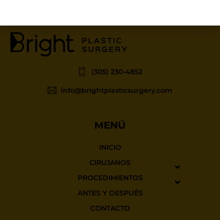
(305) 230-4852
info@brightplasticsurgery.com
MENÚ
INICIO
CIRUJANOS
PROCEDIMIENTOS
ANTES Y DESPUÉS
CONTACTO