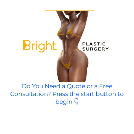
La cirugía plástica se ha hecho cada vez más popular
en los últimos años, y personas de todas las edades y
procedencias buscan mejorar su aspecto y su
autoestima. Sin embargo, a pesar del uso generalizado
de la cirugía plástica, sigue habiendo muchas ideas
erróneas y malentendidos sobre el procedimiento. En
esta entrada del blog, examinaremos algunos de los
mitos y verdades más comunes sobre la cirugía plástica
para ayudarle a tomar una decisión informada sobre si
es adecuada para usted.