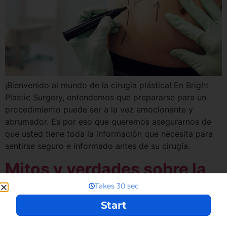
¡Bienvenido al mundo de la cirugía plástica! En Bright
Plastic Surgery, entendemos que prepararse para un
procedimiento puede ser a la vez emocionante y
abrumador. Es por eso que queremos asegurarnos de
que usted tiene toda la información que necesita para
sentirse seguro e informado antes de su cirugía.
Mitos y verdades sobre la
cirugía plástica